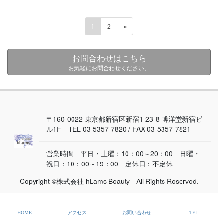
ペ
ペ
1
2
»
ー
ー
投
ジ
ジ
お問合わせはこちら
稿
お気軽にお問合わせください。
の
ペ
〒160-0022 東京都新宿区新宿1-23-8 博洋堂新宿ビ
ー
ル1F TEL 03-5357-7820 / FAX 03-5357-7821
ジ
営業時間 平日・土曜：10：00～20：00 日曜・
送
祝日：10：00～19：00 定休日：不定休
り
Copyright ©株式会社 hLams Beauty - All Rights Reserved.
HOME
アクセス
お問い合わせ
TEL