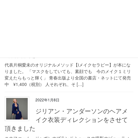
片桐愛未が担当しました。 […]
2022年3月15日
書籍「マスクをしていても、素顔
でもいまのメイク１ミリ変えたら
もっと輝く」が３月末に全国書店・ネットに
て発売決定！
代表片桐愛未のオリジナルメソッド【iメイクセラピー】が本にな
りました。 「マスクをしていても、素顔でも 今のメイク１ミリ
変えたらもっと輝く」 青春出版より全国の書店・ネットにて発売
中 ¥1,400（税別） 人それぞれ、そ […]
2022年1月8日
ジリアン・アンダーソンのヘアメ
イク衣装ディレクションをさせて
頂きました
ニナファーム・ジャポンのブランドミュースの撮影のビューティ