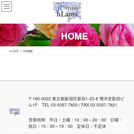
コ
ナ
ン
ビ
テ
ゲ
ン
ー
ツ
シ
HOME
に
ョ
移
ン
動
に
HOME
HOME
移
動
〒160-0022 東京都新宿区新宿1-23-8 博洋堂新宿ビ
ル1F TEL 03-5357-7820 / FAX 03-5357-7821
営業時間 平日・土曜：10：00～20：00 日曜・
祝日：10：00～19：00 定休日：不定休