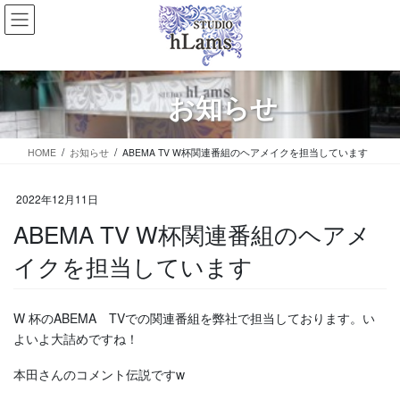
コ
ナ
ン
ビ
テ
ゲ
ン
ー
ツ
シ
お知らせ
に
ョ
移
ン
動
に
HOME
お知らせ
ABEMA TV W杯関連番組のヘアメイクを担当しています
移
動
2022年12月11日
ABEMA TV W杯関連番組のヘアメ
イクを担当しています
W 杯のABEMA TVでの関連番組を弊社で担当しております。い
よいよ大詰めですね！
本田さんのコメント伝説ですw