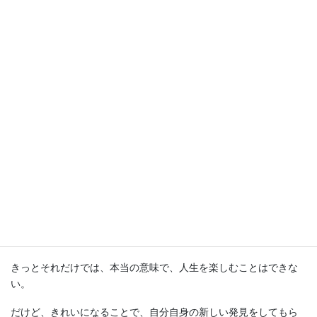
講座」をラムズビューティ片桐愛
未が担当します。
ワンランク上で自分を輝かせたいあなたのための
プロによる「セルフブランディング」セミナーで「メ
イクの力でもっと女性を楽しむためのメイクアップブ
ラッシュ講座」を開催します。
今日は新宿の伊勢丹会館(OTOMANA）で開催されるメイクアップ
セミナーのご案内です。
あなたは女性として、人生を楽しめていますか？
メイクアップを通して、自分に自信をつければ、楽しめる！？
きっとそれだけでは、本当の意味で、人生を楽しむことはできな
い。
だけど、きれいになることで、自分自身の新しい発見をしてもら