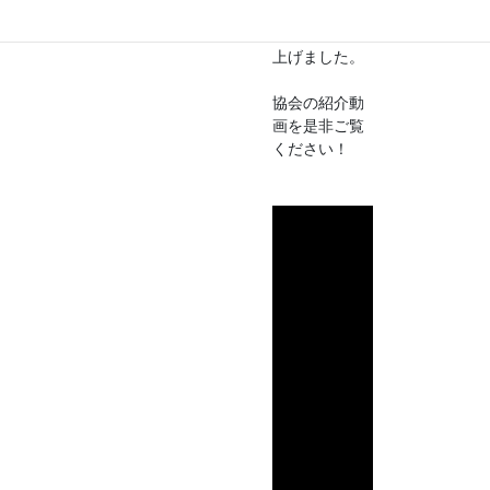
画が完成しました
をコンセプト
に協会を立ち
上げました。
協会の紹介動
画を是非ご覧
ください！