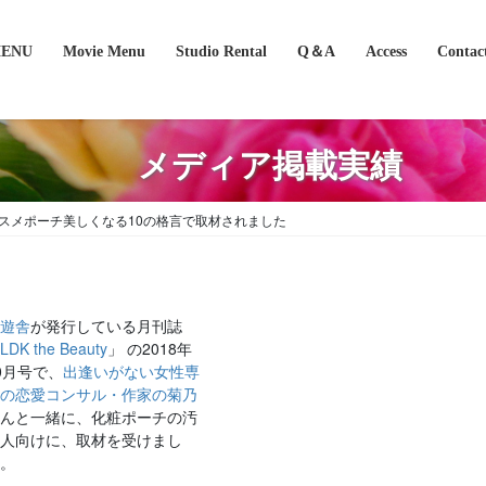
MENU
Movie Menu
Studio Rental
Q＆A
Access
Contac
メディア掲載実績
utyのコスメポーチ美しくなる10の格言で取材されました
普遊舎
が発行している月刊誌
「
LDK the Beauty
」 の2018年
0月号で、
出逢いがない女性専
門の恋愛コンサル・作家の菊乃
さんと一緒に、化粧ポーチの汚
い人向けに、取材を受けまし
た。