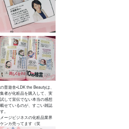
の普遊舎•LDK the Beautyは、
編集者が化粧品を購入して、実
際試して宣伝でない本当の感想
を載せているのが、すごい雑誌
です。
イメージビジネスの化粧品業界
にケンカ売ってます（笑