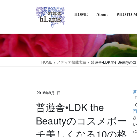
コ
ナ
ン
ビ
HOME
About
PHOTO 
テ
ゲ
ン
ー
ツ
シ
に
ョ
移
ン
動
に
移
HOME
メディア掲載実績
普遊舎•LDK the Bea
動
2018年9月1日
普遊舎•LDK the
1
Beautyのコスメポー
チ美しくなる10の格