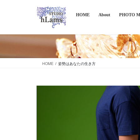
コ
ナ
ン
ビ
HOME
About
PHOTO 
テ
ゲ
ン
ー
ツ
シ
に
ョ
移
ン
動
に
移
HOME
姿勢はあなたの生き方
動