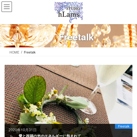
コ
ナ
ン
ビ
テ
ゲ
ン
ー
ツ
シ
Freetalk
に
ョ
移
ン
動
に
HOME
Freetalk
移
動
Freetalk
2020年10月31日
愛と祝福の光のエネルギーに包まれて