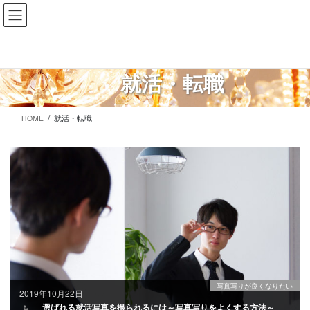
コ
ナ
ン
ビ
テ
ゲ
ン
ー
ツ
シ
就活・転職
に
ョ
移
ン
動
に
HOME
就活・転職
移
動
写真写りが良くなりたい
2019年10月22日
選ばれる就活写真を撮られるには～写真写りをよくする方法～