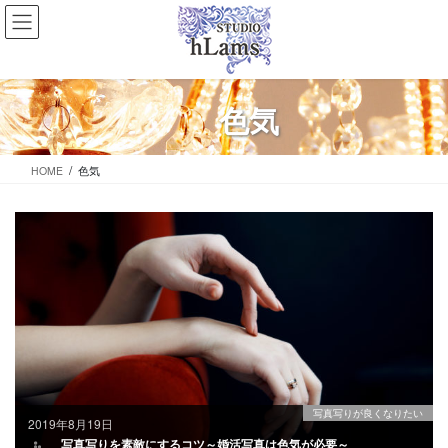
コ
ナ
ン
ビ
テ
ゲ
ン
ー
ツ
シ
色気
に
ョ
移
ン
動
に
HOME
色気
移
動
写真写りが良くなりたい
2019年8月19日
写真写りを素敵にするコツ～婚活写真は色気が必要～